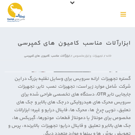
ابزارآلات مناسب کامیون های کمپرسی
خانه
/
تجهیزات و ابزار مخصوص
/
ابزارآلات مناسب کامیون های کمپرسی
گستره تجهیزات ارائه سرویس برای وسایل نقلیه بزرگ در این
شرکت شامل موارد زیر است: تجهیزات نصب تایر، تجهیزات
جابجایی تایر OTR، دستگاه های تخصصی طراحی شده برای
سرویس محرک های هیدرولیکی در جک های بالابر و جک های
تعلیق، توپی چرخ ها، محرک ها، فاینال درایو و غیره؛ ابزارالات
مخصوص برای مونتاژ یا دمونتاژ قطعات موتورها، گیربکس ها،
جک های بالابر و تعلیق و فاینال درایو؛ تجهیزات بالابرنده، پرس و
تعویض بوش ها و پین­ها و موارد متعدد دیگر.