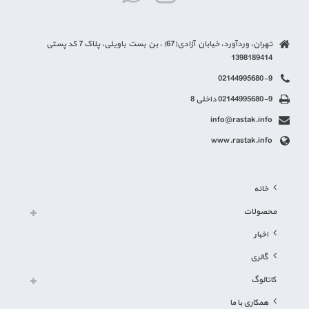
تهران، وردآورد، خیابان آزادی(67) ، بن بست باویلی، پلاک 7 کد پستی
1398189414
02144995680-9
02144995680-9 داخلی 8
info@rastak.info
www.rastak.info
خانه
محصولات
اخبار
گالری
کاتالوگ
همکاری با ما