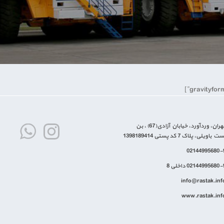
تهران، وردآورد، خیابان آزادی(67) ، بن
ت باویلی، پلاک 7 کد پستی 1398189414
02144995680-
02144995680 داخلی 8
info@rastak.inf
www.rastak.inf