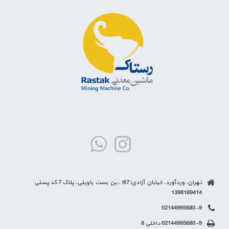
تهران، وردآورد، خیابان آزادی(67) ، بن بست باویلی، پلاک 7 کد پستی
1398189414
02144995680-9
02144995680-9 داخلی 8