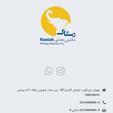
تهران، وردآورد، خیابان آزادی(67) ، بن بست باویلی، پلاک 7 کد پستی
1398189414
02144995680-9
02144995680-9 داخلی 8