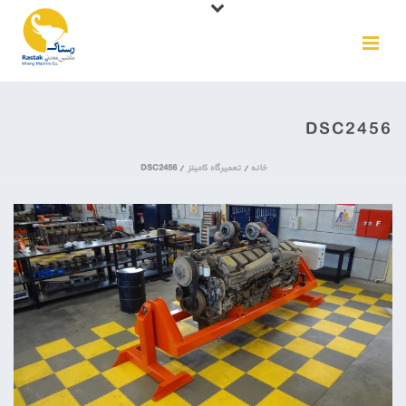
DSC2456
خانه
/
تعمیرگاه کامینز
/ DSC2456