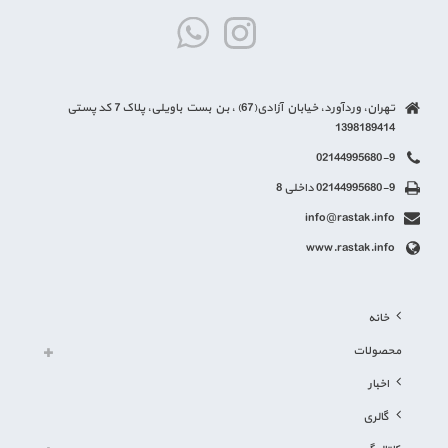
تهران، وردآورد، خیابان آزادی(67) ، بن بست باویلی، پلاک 7 کد پستی
1398189414
02144995680-9
02144995680-9 داخلی 8
info@rastak.info
www.rastak.info
خانه
محصولات
اخبار
گالری