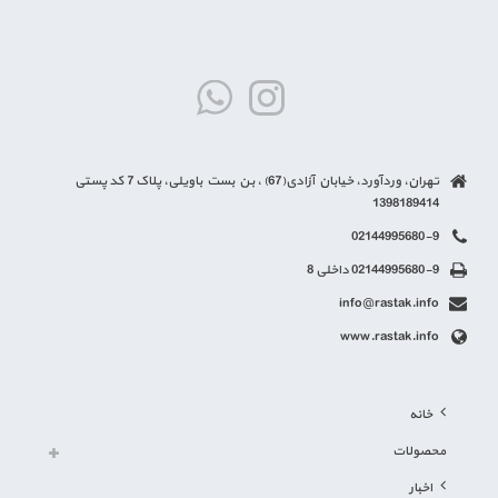
تهران، وردآورد، خیابان آزادی(67) ، بن بست باویلی، پلاک 7 کد پستی
1398189414
02144995680-9
02144995680-9 داخلی 8
info@rastak.info
www.rastak.info
خانه
محصولات
اخبار