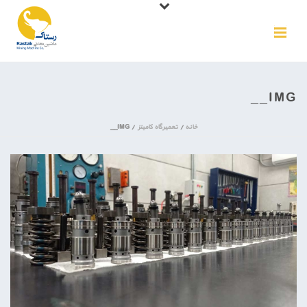
IMG__
خانه
/
تعمیرگاه کامینز
/ IMG__